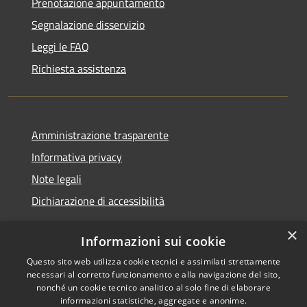
Prenotazione appuntamento
Segnalazione disservizio
Leggi le FAQ
Richiesta assistenza
Amministrazione trasparente
Informativa privacy
Note legali
Dichiarazione di accessibilità
×
Informazioni sui cookie
Questo sito web utilizza cookie tecnici e assimilati strettamente
RSS
Copyright © 2026 • Comune di
necessari al corretto funzionamento e alla navigazione del sito,
Accessibilità
Renate • Powered by
nonché un cookie tecnico analitico al solo fine di elaborare
Privacy
Municipium
Accesso
informazioni statistiche, aggregate e anonime.
•