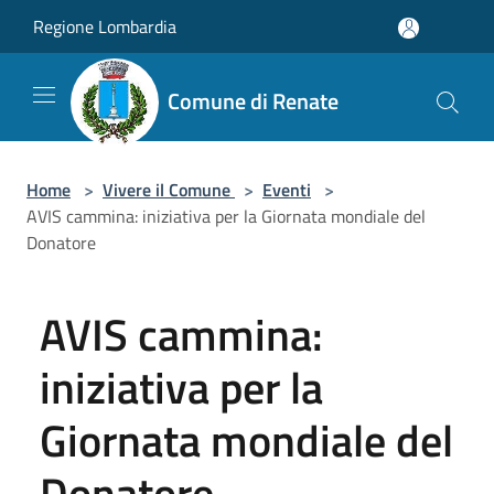
Salta al contenuto principale
Regione Lombardia
Comune di Renate
Home
>
Vivere il Comune
>
Eventi
>
AVIS cammina: iniziativa per la Giornata mondiale del
Donatore
AVIS cammina:
iniziativa per la
Giornata mondiale del
Donatore