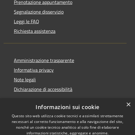
Prenotazione appuntamento
Segnalazione disservizio
Leggi le FAQ
Richiesta assistenza
Amministrazione trasparente
Informativa privacy
Note legali
Dichiarazione di accessibilità
×
Informazioni sui cookie
Questo sito web utilizza cookie tecnici e assimilati strettamente
RSS
Copyright © 2026 • Comune di
necessari al corretto funzionamento e alla navigazione del sito,
Accessibilità
Renate • Powered by
nonché un cookie tecnico analitico al solo fine di elaborare
Privacy
Municipium
Accesso
informazioni statistiche, aggregate e anonime.
•