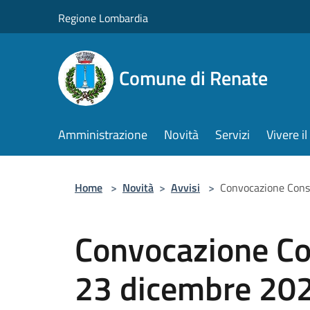
Salta al contenuto principale
Regione Lombardia
Comune di Renate
Amministrazione
Novità
Servizi
Vivere 
Home
>
Novità
>
Avvisi
>
Convocazione Consi
Convocazione Co
23 dicembre 2023