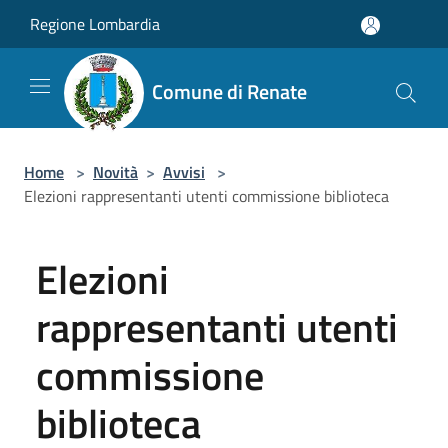
Salta al contenuto principale
Regione Lombardia
Comune di Renate
Home
>
Novità
>
Avvisi
>
Elezioni rappresentanti utenti commissione biblioteca
Elezioni
rappresentanti utenti
commissione
biblioteca