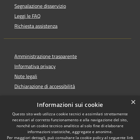
Segnalazione disservizio
Leggi le FAQ
Richiesta assistenza
Amministrazione trasparente
Informativa privacy
Note legali
Dichiarazione di accessibilità
×
Informazioni sui cookie
Questo sito web utilizza cookie tecnici e assimilati strettamente
RSS
Copyright © 2026 • Comune di
necessari al corretto funzionamento e alla navigazione del sito,
Accessibilità
Renate • Powered by
nonché un cookie tecnico analitico al solo fine di elaborare
Privacy
Municipium
Accesso
informazioni statistiche, aggregate e anonime.
•
Per maggiori dettagli, può consultare la cookie policy al seguente
link