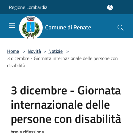
Salta al contenuto principale
Regione Lombardia
Comune di Renate
Home
>
Novità
>
Notizie
>
3 dicembre - Giornata internazionale delle persone con
disabilità
3 dicembre - Giornata
internazionale delle
persone con disabilità
breve riflessione