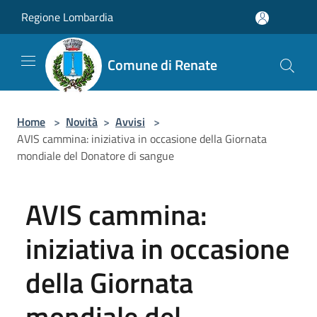
Salta al contenuto principale
Regione Lombardia
Comune di Renate
Home
>
Novità
>
Avvisi
>
AVIS cammina: iniziativa in occasione della Giornata
mondiale del Donatore di sangue
AVIS cammina:
iniziativa in occasione
della Giornata
mondiale del