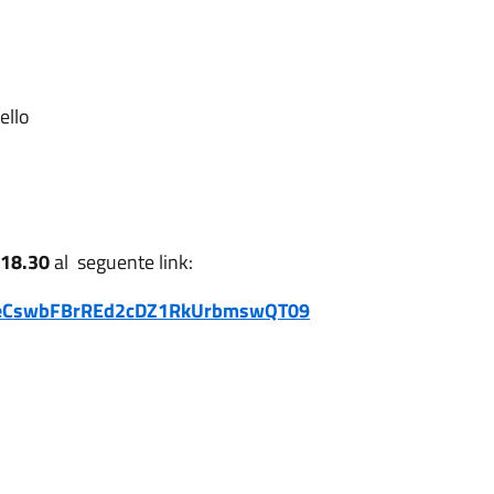
ello
 18.30
al seguente link:
JweCswbFBrREd2cDZ1RkUrbmswQT09