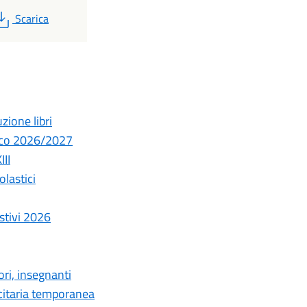
PDF
Scarica
uzione libri
stico 2026/2027
III
lastici
estivi 2026
ori, insegnanti
icitaria temporanea