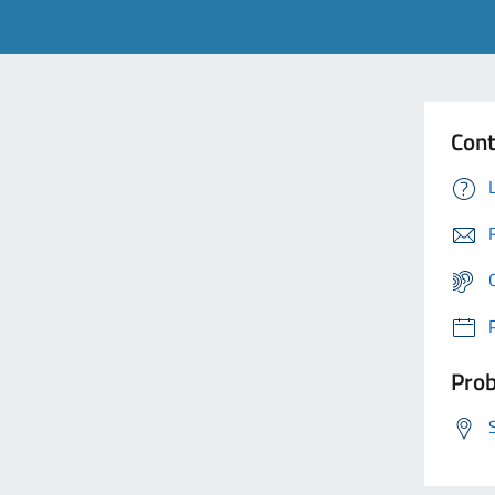
Cont
Prob