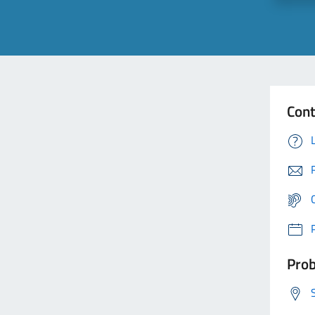
Cont
Prob