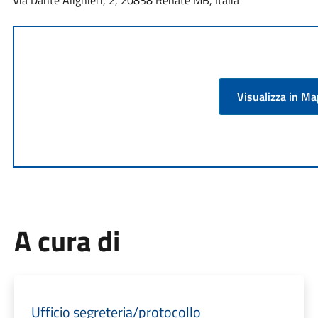
Via Dante Alighieri, 2, 20838 Renate MB, Italia
Visualizza in M
A cura di
Ufficio segreteria/protocollo