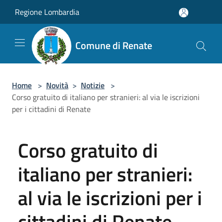
Salta al contenuto principale
Regione Lombardia
Comune di Renate
Home
>
Novità
>
Notizie
>
Corso gratuito di italiano per stranieri: al via le iscrizioni
per i cittadini di Renate
Corso gratuito di
italiano per stranieri:
al via le iscrizioni per i
cittadini di Renate