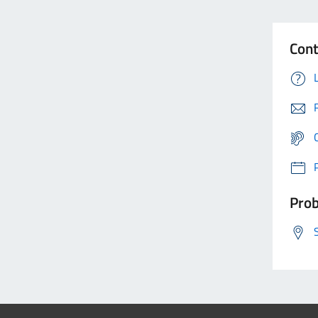
Cont
Prob