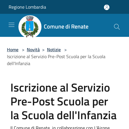
Salta al contenuto principale
Regione Lombardia
Comune di Renate
Home
>
Novità
>
Notizie
>
Iscrizione al Servizio Pre-Post Scuola per la Scuola
dell'Infanzia
Iscrizione al Servizio
Pre-Post Scuola per
la Scuola dell'Infanzia
Il Comune di Renate, in collaborazione con L'Airone