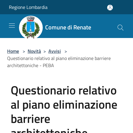
Salta al contenuto principale
Regione Lombardia
Comune di Renate
Home
>
Novità
>
Avvisi
>
Questionario relativo al piano eliminazione barriere
architettoniche - PEBA
Questionario relativo
al piano eliminazione
barriere
architettoniche -