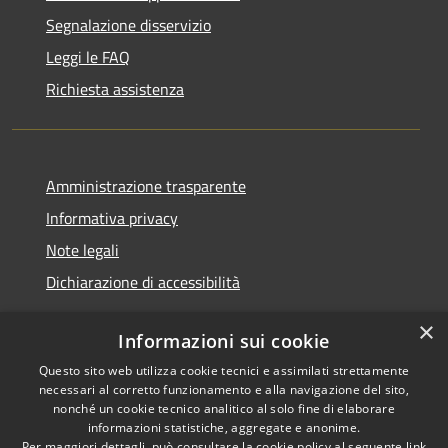
Segnalazione disservizio
Leggi le FAQ
Richiesta assistenza
Amministrazione trasparente
Informativa privacy
Note legali
Dichiarazione di accessibilità
×
Informazioni sui cookie
Questo sito web utilizza cookie tecnici e assimilati strettamente
RSS
Copyright © 2026 • Comune di
necessari al corretto funzionamento e alla navigazione del sito,
Accessibilità
Renate • Powered by
nonché un cookie tecnico analitico al solo fine di elaborare
Privacy
Municipium
Accesso
informazioni statistiche, aggregate e anonime.
•
Per maggiori dettagli, può consultare la cookie policy al seguente
link