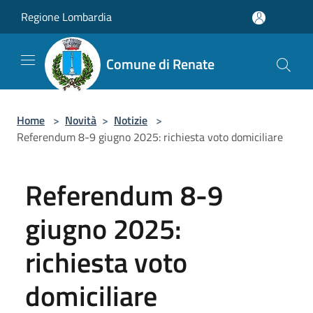
Salta al contenuto principale
Regione Lombardia
Comune di Renate
Home
>
Novità
>
Notizie
>
Referendum 8-9 giugno 2025: richiesta voto domiciliare
Referendum 8-9
giugno 2025:
richiesta voto
domiciliare