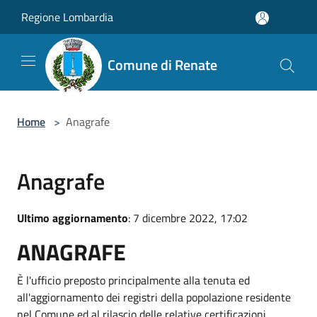
Salta al contenuto principale
Regione Lombardia
Comune di Renate
Home
>
Anagrafe
Anagrafe
Ultimo aggiornamento
: 7 dicembre 2022, 17:02
ANAGRAFE
È l'ufficio preposto principalmente alla tenuta ed
all'aggiornamento dei registri della popolazione residente
nel Comune ed al rilascio delle relative certificazioni.