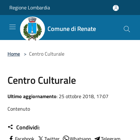
Salta al contenuto principale
Regione Lombardia
Comune di Renate
Home
>
Centro Culturale
Centro Culturale
Ultimo aggiornamento
: 25 ottobre 2018, 17:07
Contenuto
Condividi:
Facebook
Twitter
Whatsapp
Telegram