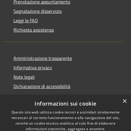
Prenotazione appuntamento
Segnalazione disservizio
Leggi le FAQ
Richiesta assistenza
Amministrazione trasparente
Informativa privacy
Note legali
Dichiarazione di accessibilità
×
Informazioni sui cookie
Questo sito web utilizza cookie tecnici e assimilati strettamente
RSS
Copyright © 2026 • Comune di
necessari al corretto funzionamento e alla navigazione del sito,
Accessibilità
Renate • Powered by
nonché un cookie tecnico analitico al solo fine di elaborare
Privacy
Municipium
Accesso
informazioni statistiche, aggregate e anonime.
•