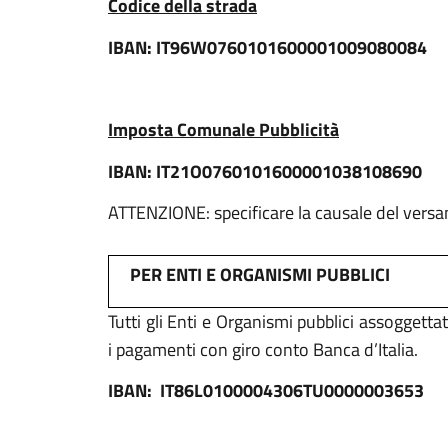
Codice della strada
IBAN: IT96W0760101600001009080084
Imposta Comunale Pubblicità
IBAN: IT21O0760101600001038108690
ATTENZIONE: specificare la causale del vers
PER ENTI E ORGANISMI PUBBLICI
Tutti gli Enti e Organismi pubblici assoggetta
i pagamenti con giro conto Banca d’Italia.
IBAN:
IT86L0100004306TU0000003653