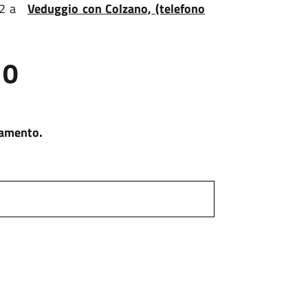
 32 a
Veduggio con Colzano,
(telefono
10
samento.