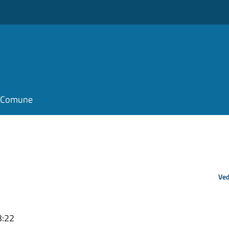
il Comune
Ved
3:22