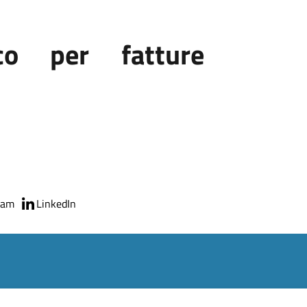
co per fatture
ram
LinkedIn