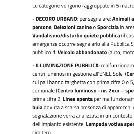
Le categorie vengono raggruppate in 5 macro
- DECORO URBANO
: per segnalare:
Animali 
persone
,
Deiezioni canine
o
Sporcizia
in are
Vandalismo/disturbo quiete pubblica
(il ca
emergenze occorre segnalarlo alla Pubblica Si
pubblico di
Veicolo abbandonato
(auto, moto, 
- ILLUMINAZIONE PUBBLICA
: malfunzioname
centri luminosi in gestione all’ENEL Sole (
Cen
cui pali hanno targhetta con prima cifra 0 o 5,
comunale (
Centro luminoso - nr. 2xxx – sp
prima cifra 2,
Linea spenta
per malfunzioname
buia
dovuta a scarsa presenza di apparecchi o
segnalazione verrà analizzata in un contesto
dell’impianto esistente.
Lampada votiva spe
cimitero.