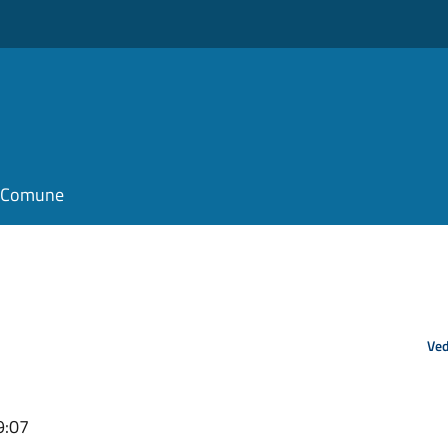
il Comune
Ved
9:07