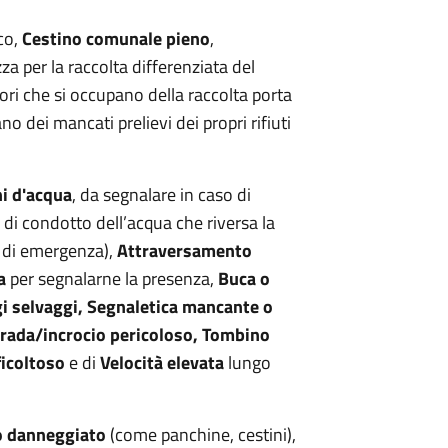
co,
Cestino comunale pieno
,
zza per la raccolta differenziata del
tori che si occupano della raccolta porta
no dei mancati prelievi dei propri rifiuti
i d'acqua
, da segnalare in caso di
a di condotto dell’acqua che riversa la
i di emergenza),
Attraversamento
a
per segnalarne la presenza,
Buca o
i selvaggi, Segnaletica mancante o
rada/incrocio pericoloso, Tombino
ficoltoso
e di
Velocità elevata
lungo
o danneggiato
(come panchine, cestini),