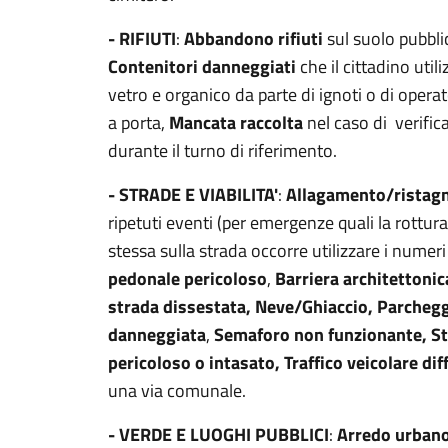
- RIFIUTI
:
Abbandono rifiuti
sul suolo pubbli
Contenitori danneggiati
che il cittadino utili
vetro e organico da parte di ignoti o di opera
a porta,
Mancata raccolta
nel caso di verifica
durante il turno di riferimento.
- STRADE E VIABILITA'
:
Allagamento/ristagn
ripetuti eventi (per emergenze quali la rottur
stessa sulla strada occorre utilizzare i numer
pedonale pericoloso
,
Barriera architettonic
strada dissestata, Neve/Ghiaccio, Parchegg
danneggiata
,
Semaforo non funzionante, St
pericoloso o intasato, Traffico veicolare dif
una via comunale.
- VERDE E LUOGHI PUBBLICI
:
Arredo urban