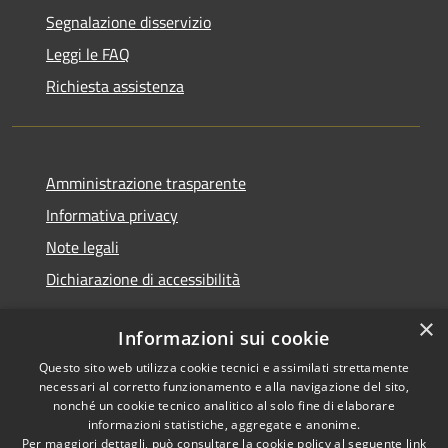
Segnalazione disservizio
Leggi le FAQ
Richiesta assistenza
Amministrazione trasparente
Informativa privacy
Note legali
Dichiarazione di accessibilità
×
Informazioni sui cookie
Questo sito web utilizza cookie tecnici e assimilati strettamente
RSS
Copyright © 2026 • Comune di
necessari al corretto funzionamento e alla navigazione del sito,
Accessibilità
Renate • Powered by
nonché un cookie tecnico analitico al solo fine di elaborare
Privacy
Municipium
Accesso
informazioni statistiche, aggregate e anonime.
•
Per maggiori dettagli, può consultare la cookie policy al seguente
link