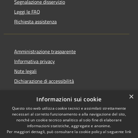
Segnalazione disservizio
Leggi le FAQ
Richiesta assistenza
Amministrazione trasparente
Informativa privacy
Note legali
Dichiarazione di accessibilità
×
Informazioni sui cookie
Questo sito web utilizza cookie tecnici e assimilati strettamente
RSS
Copyright © 2026 • Comune di
necessari al corretto funzionamento e alla navigazione del sito,
Accessibilità
Renate • Powered by
nonché un cookie tecnico analitico al solo fine di elaborare
Privacy
Municipium
Accesso
informazioni statistiche, aggregate e anonime.
•
Per maggiori dettagli, può consultare la cookie policy al seguente
link
Cookie
redazione