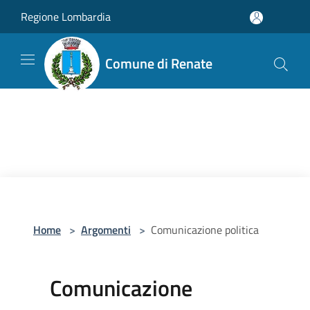
Salta al contenuto principale
Regione Lombardia
Comune di Renate
Home
>
Argomenti
>
Comunicazione politica
Comunicazione