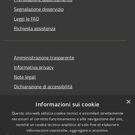
Segnalazione disservizio
Leggi le FAQ
Richiesta assistenza
Amministrazione trasparente
Informativa privacy
Note legali
Dichiarazione di accessibilità
×
Informazioni sui cookie
Questo sito web utilizza cookie tecnici e assimilati strettamente
RSS
Copyright © 2026 • Comune di
necessari al corretto funzionamento e alla navigazione del sito,
Accessibilità
Renate • Powered by
nonché un cookie tecnico analitico al solo fine di elaborare
Privacy
Municipium
Accesso
informazioni statistiche, aggregate e anonime.
•