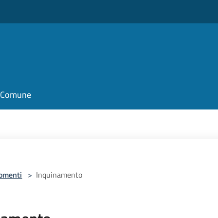
il Comune
omenti
>
Inquinamento