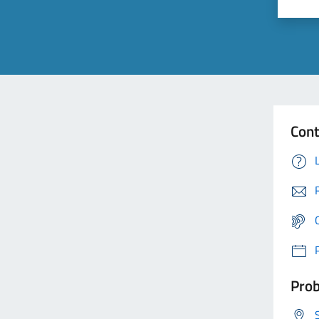
Cont
Prob