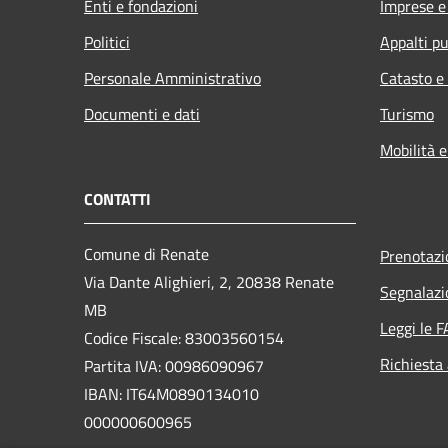
Enti e fondazioni
Imprese 
Politici
Appalti pu
Personale Amministrativo
Catasto e
Documenti e dati
Turismo
Mobilità e
CONTATTI
Comune di Renate
Prenotaz
Via Dante Alighieri, 2, 20838 Renate
Segnalazi
MB
Leggi le 
Codice Fiscale: 83003560154
Richiesta
Partita IVA: 00986090967
IBAN: IT64M0890134010
000000600965