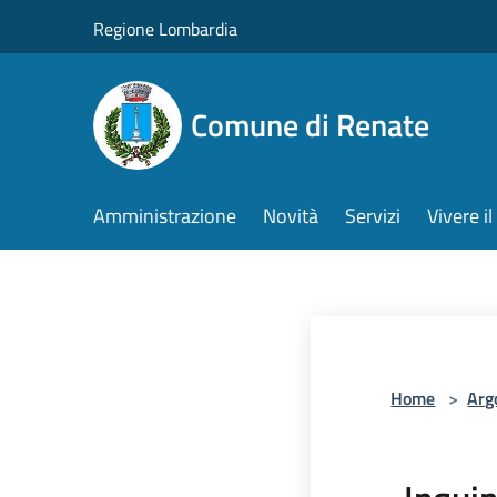
Salta al contenuto principale
Regione Lombardia
Comune di Renate
Amministrazione
Novità
Servizi
Vivere 
Home
>
Arg