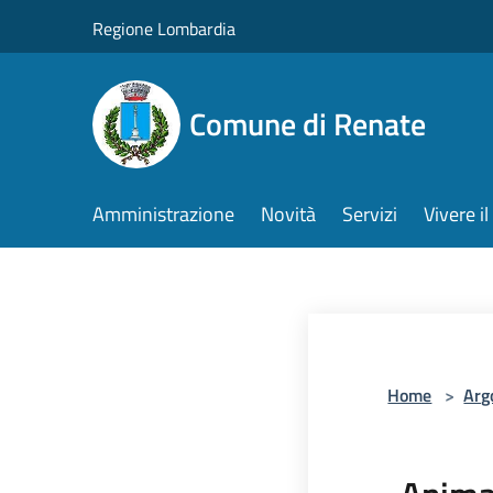
Salta al contenuto principale
Regione Lombardia
Comune di Renate
Amministrazione
Novità
Servizi
Vivere 
Home
>
Arg