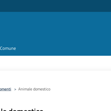
il Comune
omenti
>
Animale domestico