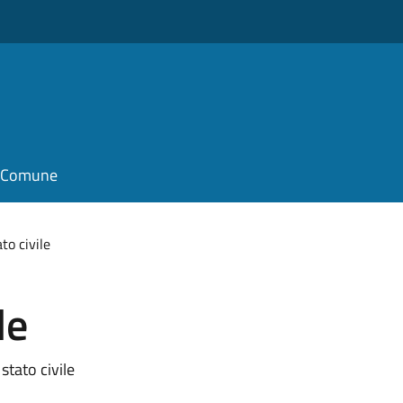
il Comune
ato civile
le
 stato civile