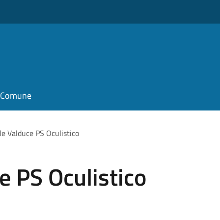
il Comune
e Valduce PS Oculistico
e PS Oculistico