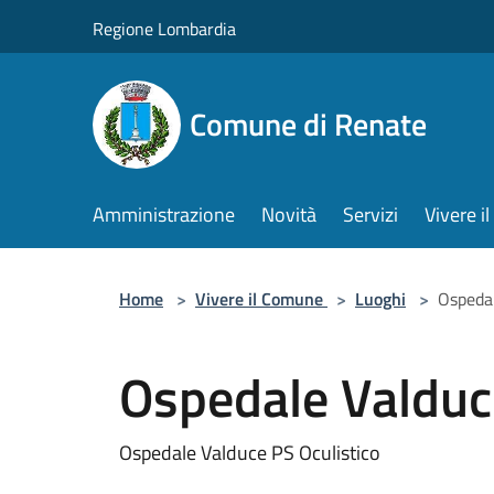
Salta al contenuto principale
Regione Lombardia
Comune di Renate
Amministrazione
Novità
Servizi
Vivere 
Home
>
Vivere il Comune
>
Luoghi
>
Ospedal
Ospedale Valduc
Ospedale Valduce PS Oculistico