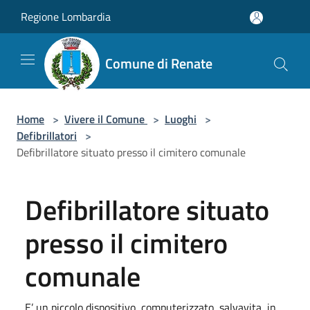
Salta al contenuto principale
Regione Lombardia
Comune di Renate
Home
>
Vivere il Comune
>
Luoghi
>
Defibrillatori
>
Defibrillatore situato presso il cimitero comunale
Defibrillatore situato
presso il cimitero
comunale
E’ un piccolo dispositivo, computerizzato, salvavita, in