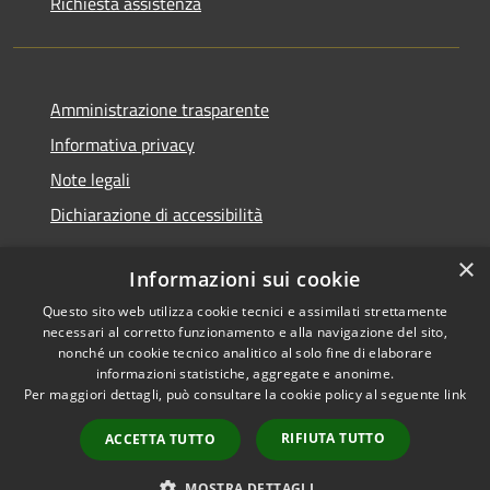
Richiesta assistenza
Amministrazione trasparente
Informativa privacy
Note legali
Dichiarazione di accessibilità
×
Informazioni sui cookie
Questo sito web utilizza cookie tecnici e assimilati strettamente
RSS
Copyright © 2026 • Comune di
necessari al corretto funzionamento e alla navigazione del sito,
Accessibilità
Renate • Powered by
nonché un cookie tecnico analitico al solo fine di elaborare
Privacy
Municipium
Accesso
informazioni statistiche, aggregate e anonime.
•
Per maggiori dettagli, può consultare la cookie policy al seguente
link
Cookie
redazione
Mappa del sito
RIFIUTA TUTTO
ACCETTA TUTTO
Segnalazioni di non
conformità
MOSTRA DETTAGLI