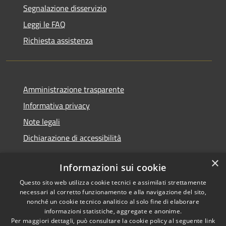
Segnalazione disservizio
Leggi le FAQ
Richiesta assistenza
Amministrazione trasparente
Informativa privacy
Note legali
Dichiarazione di accessibilità
×
Informazioni sui cookie
Questo sito web utilizza cookie tecnici e assimilati strettamente
RSS
Copyright © 2026 • Comune di
necessari al corretto funzionamento e alla navigazione del sito,
Accessibilità
Renate • Powered by
nonché un cookie tecnico analitico al solo fine di elaborare
Privacy
Municipium
Accesso
informazioni statistiche, aggregate e anonime.
•
Per maggiori dettagli, può consultare la cookie policy al seguente
link
Cookie
redazione