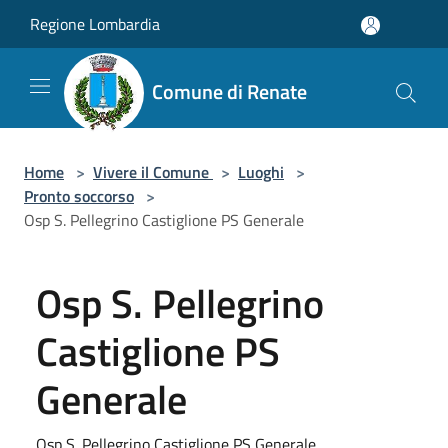
Salta al contenuto principale
Regione Lombardia
Comune di Renate
Home
>
Vivere il Comune
>
Luoghi
>
Pronto soccorso
>
Osp S. Pellegrino Castiglione PS Generale
Osp S. Pellegrino
Castiglione PS
Generale
Osp S. Pellegrino Castiglione PS Generale