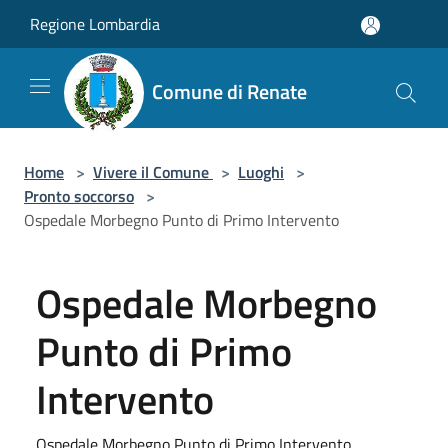
Salta al contenuto principale
Regione Lombardia
Comune di Renate
Home
>
Vivere il Comune
>
Luoghi
>
Pronto soccorso
>
Ospedale Morbegno Punto di Primo Intervento
Ospedale Morbegno
Punto di Primo
Intervento
Ospedale Morbegno Punto di Primo Intervento