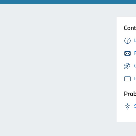
Cont
Prob