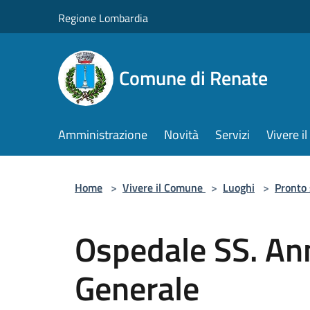
Salta al contenuto principale
Regione Lombardia
Comune di Renate
Amministrazione
Novità
Servizi
Vivere 
Home
>
Vivere il Comune
>
Luoghi
>
Pronto
Ospedale SS. An
Generale