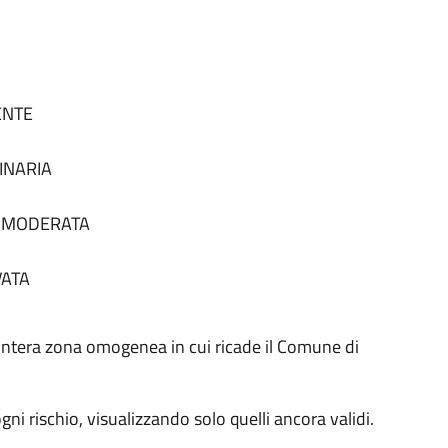
SENTE
DINARIA
tà MODERATA
VATA
 all'intera zona omogenea in cui ricade il Comune di
 ogni rischio, visualizzando solo quelli ancora validi.