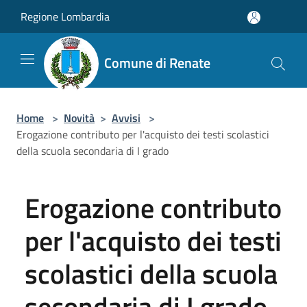
Salta al contenuto principale
Regione Lombardia
Comune di Renate
Home
>
Novità
>
Avvisi
>
Erogazione contributo per l'acquisto dei testi scolastici
della scuola secondaria di I grado
Erogazione contributo
per l'acquisto dei testi
scolastici della scuola
secondaria di I grado