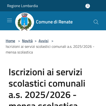
Salta al contenuto principale
Regione Lombardia
Comune di Renate
Home
>
Novità
>
Avvisi
>
Iscrizioni ai servizi scolastici comunali a.s. 2025/2026 -
mensa scolastica
Iscrizioni ai servizi
scolastici comunali
a.s. 2025/2026 -
mensa scolastica