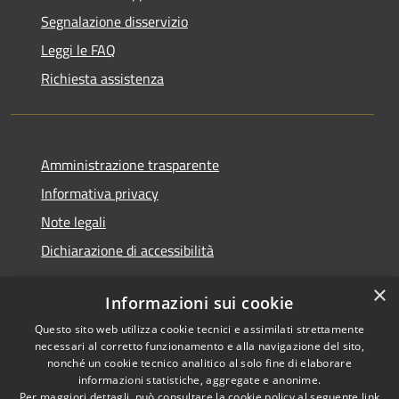
Segnalazione disservizio
Leggi le FAQ
Richiesta assistenza
Amministrazione trasparente
Informativa privacy
Note legali
Dichiarazione di accessibilità
×
Informazioni sui cookie
Questo sito web utilizza cookie tecnici e assimilati strettamente
RSS
Copyright © 2026 • Comune di
necessari al corretto funzionamento e alla navigazione del sito,
Accessibilità
Renate • Powered by
nonché un cookie tecnico analitico al solo fine di elaborare
Privacy
Municipium
Accesso
informazioni statistiche, aggregate e anonime.
•
Per maggiori dettagli, può consultare la cookie policy al seguente
link