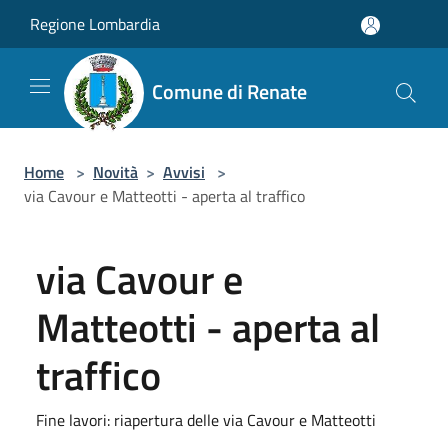
Salta al contenuto principale
Regione Lombardia
Comune di Renate
Home
>
Novità
>
Avvisi
>
via Cavour e Matteotti - aperta al traffico
via Cavour e
Matteotti - aperta al
traffico
Fine lavori: riapertura delle via Cavour e Matteotti