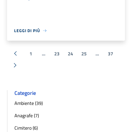
LEGGI DI PIÙ
1
...
23
24
25
...
37
« Precedente
Successiva »
Categorie
Ambiente (39)
Anagrafe (7)
Cimitero (6)