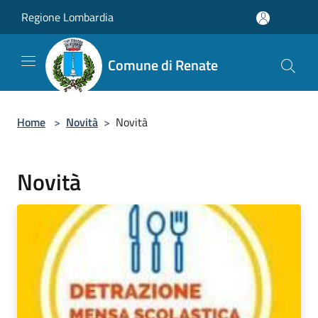
Salta al contenuto principale
Regione Lombardia
Comune di Renate
Home
>
Novità
>
Novità
Novità