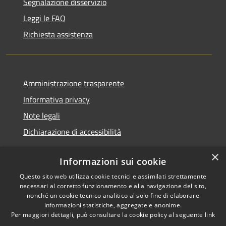
Segnalazione disservizio
Leggi le FAQ
Richiesta assistenza
Amministrazione trasparente
Informativa privacy
Note legali
Dichiarazione di accessibilità
×
Informazioni sui cookie
Questo sito web utilizza cookie tecnici e assimilati strettamente
RSS
Copyright © 2026 • Comune di
necessari al corretto funzionamento e alla navigazione del sito,
Accessibilità
Renate • Powered by
nonché un cookie tecnico analitico al solo fine di elaborare
Privacy
Municipium
Accesso
informazioni statistiche, aggregate e anonime.
•
Per maggiori dettagli, può consultare la cookie policy al seguente
link
Cookie
redazione